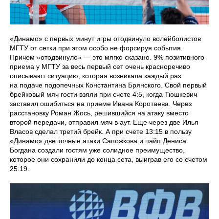
«Динамо» с первых минут игры отодвинуло волейболистов
МГТУ от сетки при этом особо не форсируя события.
Причем «отодвинуло» — это мягко сказано. 9% позитивного
приема у МГТУ за весь первый сет очень красноречиво
описывают ситуацию, которая возникала каждый раз
на подаче подопечных Константина Брянского. Свой первый
брейковый мяч гости взяли при счете 4:5, когда Тюшкевич
заставил ошибиться на приеме Ивана Коротаева. Через
расстановку Роман Жось, решившийся на атаку вместо
второй передачи, отправил мяч в аут. Еще через две Илья
Власов сделал третий брейк. А при счете 13:15 в пользу
«Динамо» две точные атаки Сапожкова и пайп Дениса
Богдана создали гостям уже солидное преимущество,
которое они сохранили до конца сета, выиграв его со счетом
25:19.