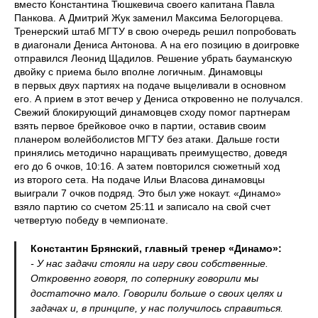
вместо Константина Тюшкевича своего капитана Павла
Панкова. А Дмитрий Жук заменил Максима Белогорцева.
Тренерский штаб МГТУ в свою очередь решил попробовать
в диагонали Дениса Антонова. А на его позицию в доигровке
отправился Леонид Щадилов. Решение убрать бауманскую
двойку с приема было вполне логичным. Динамовцы
в первых двух партиях на подаче выцеливали в основном
его. А прием в этот вечер у Дениса откровенно не получался.
Свежий блокирующий динамовцев сходу помог партнерам
взять первое брейковое очко в партии, оставив своим
планером волейболистов МГТУ без атаки. Дальше гости
принялись методично наращивать преимущество, доведя
его до 6 очков, 10:16. А затем повторился сюжетный ход
из второго сета. На подаче Ильи Власова динамовцы
выиграли 7 очков подряд. Это был уже нокаут. «Динамо»
взяло партию со счетом 25:11 и записало на свой счет
четвертую победу в чемпионате.
Константин Брянский, главный тренер «Динамо»:
- У нас задачи стояли на игру свои собственные.
Откровенно говоря, по сопернику говорили мы
достаточно мало. Говорили больше о своих целях и
задачах и, в принципе, у нас получилось справиться.