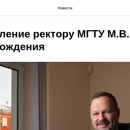
Новости
ление ректору МГТУ М.В
рождения