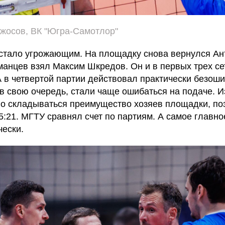
жосов, ВК "Югра-Самотлор"
тало угрожающим. На площадку снова вернулся Ант
манцев взял Максим Шкредов. Он и в первых трех се
 А в четвертой партии действовал практически безоши
, в свою очередь, стали чаще ошибаться на подаче. И
о складываться преимущество хозяев площадки, п
25:21. МГТУ сравнял счет по партиям. А самое главно
чески.