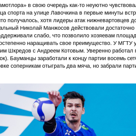
мотлора» в свою очередь как-то неуютно чувствова
а спорта на улице Лавочкина в первые минуты встр
что получалось, хотя лидеры атак нижневартовцев д
альный Николай Манжосов действовали достаточно 
оддерживали слабо, что позволило хозяевам площад
постепенно наращивать свое преимущество. У МГТУ 
им Шкредов с Андреем Котовым. Уверенно работал 
к). Бауманцы заработали к концу партии восемь сет
вке соперникам отыграть два мяча, но забрали пар