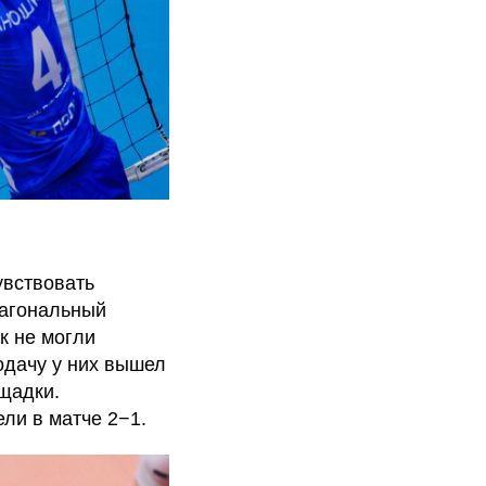
увствовать
иагональный
к не могли
одачу у них вышел
щадки.
ли в матче 2−1.