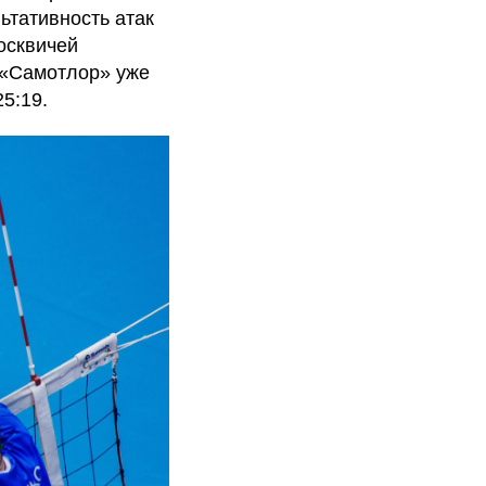
ьтативность атак
осквичей
 «Самотлор» уже
5:19.