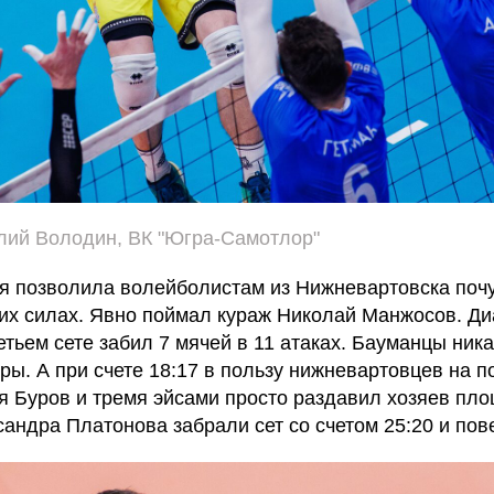
лий Володин, ВК "Югра-Самотлор"
я позволила волейболистам из Нижневартовска поч
оих силах. Явно поймал кураж Николай Манжосов. Д
тьем сете забил 7 мячей в 11 атаках. Бауманцы ника
ры. А при счете 18:17 в пользу нижневартовцев на п
 Буров и тремя эйсами просто раздавил хозяев пло
ндра Платонова забрали сет со счетом 25:20 и пове