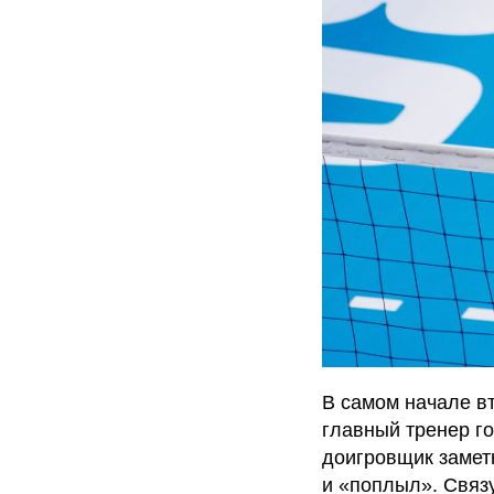
В самом начале вт
главный тренер г
доигровщик замет
и «поплыл». Связ