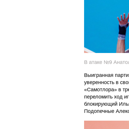
В атаке №9 Анато
Выигранная парти
уверенность в св
«Самотлора» в тре
переломить ход иг
блокирующий Илья
Подопечные Алекса