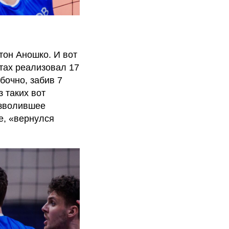
он Аношко. И вот
тах реализовал 17
бочно, забив 7
з таких вот
озволившее
е, «вернулся