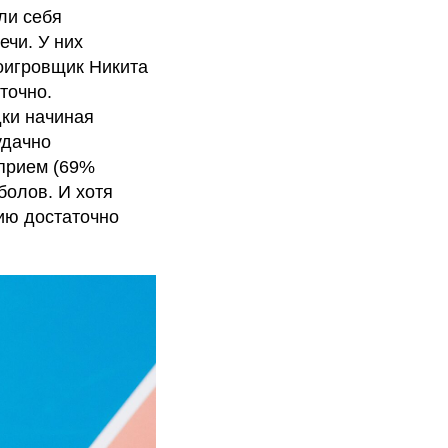
ли себя
ечи. У них
оигровщик Никита
точно.
ки начиная
удачно
прием (69%
болов. И хотя
тию достаточно