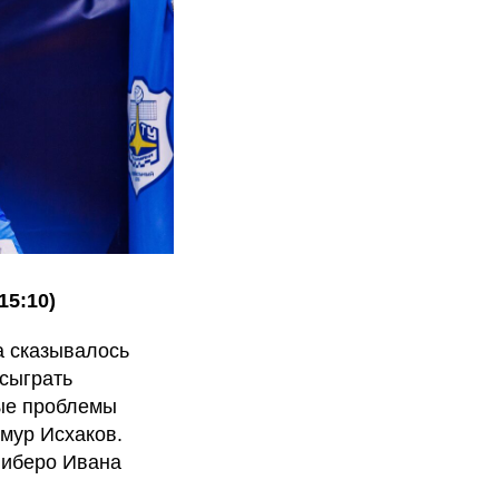
15:10)
а сказывалось
 сыграть
рые проблемы
имур Исхаков.
либеро Ивана