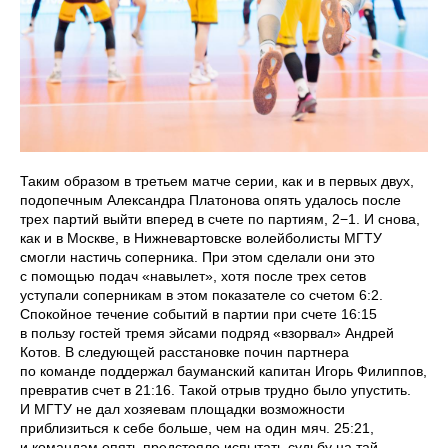
Таким образом в третьем матче серии, как и в первых двух,
подопечным Александра Платонова опять удалось после
трех партий выйти вперед в счете по партиям, 2−1. И снова,
как и в Москве, в Нижневартовске волейболисты МГТУ
смогли настичь соперника. При этом сделали они это
с помощью подач «навылет», хотя после трех сетов
уступали соперникам в этом показателе со счетом 6:2.
Спокойное течение событий в партии при счете 16:15
в пользу гостей тремя эйсами подряд «взорвал» Андрей
Котов. В следующей расстановке почин партнера
по команде поддержал бауманский капитан Игорь Филиппов,
превратив счет в 21:16. Такой отрыв трудно было упустить.
И МГТУ не дал хозяевам площадки возможности
приблизиться к себе больше, чем на один мяч. 25:21,
и командам опять предстояло испытать судьбу на тай-