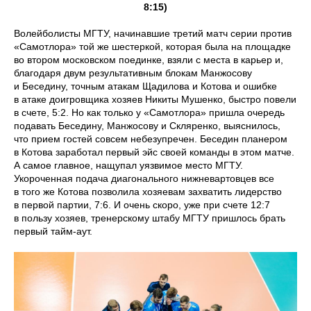
8:15)
Волейболисты МГТУ, начинавшие третий матч серии против
«Самотлора» той же шестеркой, которая была на площадке
во втором московском поединке, взяли с места в карьер и,
благодаря двум результативным блокам Манжосову
и Беседину, точным атакам Щадилова и Котова и ошибке
в атаке доигровщика хозяев Никиты Мушенко, быстро повели
в счете, 5:2. Но как только у «Самотлора» пришла очередь
подавать Беседину, Манжосову и Скляренко, выяснилось,
что прием гостей совсем небезупречен. Беседин планером
в Котова заработал первый эйс своей команды в этом матче.
А самое главное, нащупал уязвимое место МГТУ.
Укороченная подача диагонального нижневартовцев все
в того же Котова позволила хозяевам захватить лидерство
в первой партии, 7:6. И очень скоро, уже при счете 12:7
в пользу хозяев, тренерскому штабу МГТУ пришлось брать
первый тайм-аут.