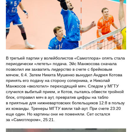
В третьей партии у волейболистов «Самотлора» опять стала
периодически «лететь» подача. Эйс Манжосова сначала
позволил им захватить лидерство в счете с брейковым
мячом, 6:4. Затем Никита Мушенко вынудил Андрея Котова
принять его подачу на сторону соперника, и Николай
Манжосов «вколотил» переходящий мяч. Следом у МГТУ
случился выбитый прием, и Котов, пытаясь обвести тройной
блок, отправил мяч в аут, превратив цифры на табло
в приятные для нижневартовских болельщиков 12:8 в пользу
их команды. Тренеры МГТУ взяли тай-аут. При счете 23:20
еще один. Но картины они не поменяли. Сет остался
за «Самотлором», 25:21.