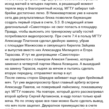
исход матчей в четырех партиях, в решающий момент
теряли веру в благоприятный исход. МГТУ забирал тай-
брейки достаточно легко. В Нижневартовске уже в начале
сета два результативных блока позволили бауманцам
создать первый отрыв в счете, 5:3. В следующей атаке
диагональный «Самотлора» не смог попасть в площадку.
Правда, чтобы выяснить это тренерскому штабу гостей
потребовался видеопросмотр. При счете 7:4 в пользу МГТУ
Александр Платонов сделал двойную замену, убрав
с площадки Манжосова и связующего Кирилла Зайцева
и выпустив вместо них Александра Милицкого и Егора
Тарасова. И тут же доигровщики «Самотлора»
не справляются с планером Алексея Ганенко, который
заменил в четвертой партии Ивана Козицына. А вышедший
на замену Тарасов, ныряя за мячом и пытаясь сделать
вторую передачу, отправляет волар в аут.
После смены сторон Шкредов забивает еще один брейковый
мяч. Тут уже видеопросмотр брал главный арбитр встречи
Александр Павлов, не поверивший лайнсмену, показавшему
аут. МГТУ повезло. На повторе, который долго рассматривал
второй арбитр Сергей Артамонов, в кадр попал только край
мяча. Но по этому краю все-таки можно было сделать вывод,
что мяч поле зацепил. Двукратное преимущество в счете