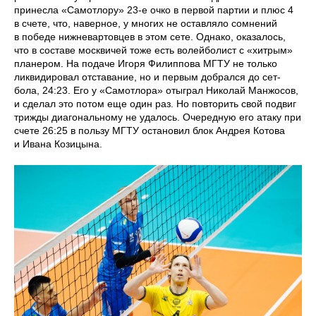
принесла «Самотлору» 23-е очко в первой партии и плюс 4
в счете, что, наверное, у многих не оставляло сомнений
в победе нижневартовцев в этом сете. Однако, оказалось,
что в составе москвичей тоже есть волейболист с «хитрым»
планером. На подаче Игоря Филиппова МГТУ не только
ликвидировал отставание, но и первым добрался до сет-
бола, 24:23. Его у «Самотлора» отыграл Николай Манжосов,
и сделал это потом еще один раз. Но повторить свой подвиг
трижды диагональному не удалось. Очередную его атаку при
счете 26:25 в пользу МГТУ остановил блок Андрея Котова
и Ивана Козицына.