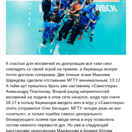
К счастью для москвичей их доигровщик все-таки смог
совладать со своей игрой на приеме, и бауманцы вскоре
почти достали соперника. Две точные атаки Максима
Шкредова сделали отставание МГТУ минимальным, 13:12.
А тайм-аут пришлось брать уже наставнику «Самотлора»
Александру Платонову. Второй раунд неприятностей
москвичей на подаче в этом сете начался, когда при счете
18:17 в пользу бауманцев вводить мяч в игру у «Самотлора»
опять отправился Олег Беседин. МГТУ четыре раза не мог
«сняться», и только ошибка самого центрального
блокирующего хозяев при вводе мяча в игру позволила
гостям немного перевести дух. Но уже в следующей
расстановке укороченная Манжосова в Андрея Котова