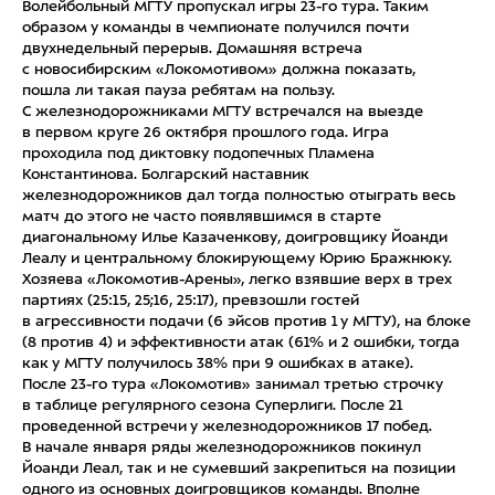
Волейбольный МГТУ пропускал игры 23-го тура. Таким
образом у команды в чемпионате получился почти
двухнедельный перерыв. Домашняя встреча
с новосибирским «Локомотивом» должна показать,
пошла ли такая пауза ребятам на пользу.
С железнодорожниками МГТУ встречался на выезде
в первом круге 26 октября прошлого года. Игра
проходила под диктовку подопечных Пламена
Константинова. Болгарский наставник
железнодорожников дал тогда полностью отыграть весь
матч до этого не часто появлявшимся в старте
диагональному Илье Казаченкову, доигровщику Йоанди
Леалу и центральному блокирующему Юрию Бражнюку.
Хозяева «Локомотив-Арены», легко взявшие верх в трех
партиях (25:15, 25;16, 25:17), превзошли гостей
в агрессивности подачи (6 эйсов против 1 у МГТУ), на блоке
(8 против 4) и эффективности атак (61% и 2 ошибки, тогда
как у МГТУ получилось 38% при 9 ошибках в атаке).
После 23-го тура «Локомотив» занимал третью строчку
в таблице регулярного сезона Суперлиги. После 21
проведенной встречи у железнодорожников 17 побед.
В начале января ряды железнодорожников покинул
Йоанди Леал, так и не сумевший закрепиться на позиции
одного из основных доигровщиков команды. Вполне