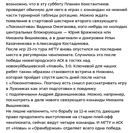
возможно, что в эту субботу Пламен Константинов
проведет обычную для него в играх с командам из нижней
части турнирной таблицы ротацию. Можно ждать
появления в стартовой шестерке второго связующего
«Локомотива» Вадима Ожиганова, кого-нибудь из молодых
центральных блокирующих — Юрия Бражнюка или
Михаила Вишнякова, а в диагонали и доигровке Ильи
Казаченкова и Александра Костадинова.
После игр 23-го тура МГТУ вновь опустился на последнее
место в регулярном чемпионате. Случилось это после
победы нижегородского АСК в гостях над
новокуйбышевской «Новой», 3:0. Ключевой для наших
ребят таким образом становится встреча в Нижнем,
которая пройдет спустя шесть дней после матча
с «Локомотивом». Поэтому есть смысл рассматривать игру
в Лужниках как этап подготовки к поединку
с подопечными Андрея Дранишникова. Можно, например,
посмотреть в деле нового связующего команды Михаила
Вышникова.
Не лишне напомнить, что борьбу за 12-е место, дающее
право продолжить выступление на стадии плей-офф
чемпионата, сейчас ведут четыре команды. И МГТУ и АСК
от «Новы» и «Оренбуржья» отделяет всего одна победа.