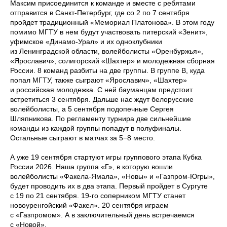
Максим присоединится к команде и вместе с ребятами
отправится в Санкт-Петербург, где со 2 по 7 сентября
пройдет традиционный «Мемориал Платонова». В этом году
помимо МГТУ в нем будут участвовать питерский «Зенит»,
уфимское «Динамо-Урал» и их одноклубники
из Ленинградской области, волейболисты «Оренбуржья»,
«Ярославич», солигорский «Шахтер» и молодежная сборная
России. 8 команд разбиты на две группы. В группе В, куда
попал МГТУ, также сыграют «Ярославич», «Шахтер»
и российская молодежка. С ней бауманцам предстоит
встретиться 3 сентября. Дальше нас ждут белорусские
волейболисты, а 5 сентября подопечные Сергея
Шляпникова. По регламенту турнира две сильнейшие
команды из каждой группы попадут в полуфиналы.
Остальные сыграют в матчах за 5−8 место.
А уже 19 сентября стартуют игры группового этапа Кубка
России 2026. Наша группа «Г», в которую вошли
волейболисты «Факела-Ямала», «Новы» и «Газпром-Югры»,
будет проводить их в два этапа. Первый пройдет в Сургуте
с 19 по 21 сентября. 19-го соперником МГТУ станет
новоуренгойский «Факел». 20 сентября играем
с «Газпромом». А в заключительный день встречаемся
с «Новой».