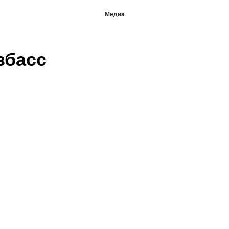
Медиа
збасс