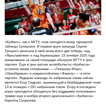
«Кузбасс», как и МГТУ, пока находится внизу турнирной
таблицы Суперлиги. В первом круге команда Сергея
Троцкого записала в свой актив всего две победы: над
«Ярославичем» и над бауманцами. 23 октября 2025 года
кемеровчане на своей площадке обыграли МГТУ в трех
партиях. Еще в трех матчах волейболисты «Кузбасса»
уступили своим соперникам — «Газпрому-Югре»,
«Оренбуржью» и новуренгойскому «Факелу» — в пяти
партиях. Лидером команды по набранным очкам сейчас
является Егор Сиденко, занимающий в бомбардирской гонке
13-ю позицию с 201 набранным очком. Егору в последних
играх приходится обходиться без поддержки получившего
травму еще в ноябре второго диагонального «Кузбасса»
Кирилла Супрунова.