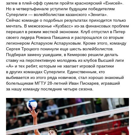
затем в плей-офф сумели пройти красноярский «Енисей».
Но в четвертьфинале уступили будущим победителям
Суперлиги — волейболистам казанского «Зенита».
Сейчас команде о подобных результатах приходится только
мечтать. В межсезонье «Кузбасс» из-за финансовых проблем
перешел в режим жесткой экономии. Клуб отпустил в Питер
своего лидера Романа Пакшина и распрощался со вторым
легионером Аспарухом Аспаруховым. Кроме этого, команду
Сергея Троцкого покинули еще шесть волейболистов.
Подбирая замену ушедшим, в Кемерово решили делать
ставку на перспективную молодежь из клубов Высшей лиги
«А» и тех ребят, которым не хватает игровой практики
в других командах Суперлиги. Единственным, кто
выбивается из этого ряда новичков, стал хорошо знакомый
болельщикам МГТУ 28-летний Иван Пискарев, игравший
за нашу команду последние четыре сезона.