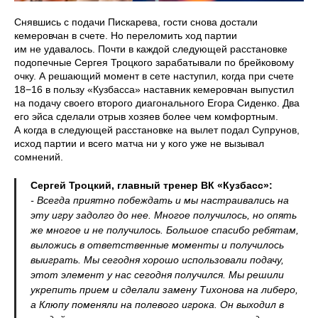
Снявшись с подачи Пискарева, гости снова достали
кемеровчан в счете. Но переломить ход партии
им не удавалось. Почти в каждой следующей расстановке
подопечные Сергея Троцкого зарабатывали по брейковому
очку. А решающий момент в сете наступил, когда при счете
18−16 в пользу «Кузбасса» наставник кемеровчан выпустил
на подачу своего второго диагонального Егора Сиденко. Два
его эйса сделали отрыв хозяев более чем комфортным.
А когда в следующей расстановке на вылет подал Супрунов,
исход партии и всего матча ни у кого уже не вызывал
сомнений.
Сергей Троцкий, главный тренер ВК «Кузбасс»:
- Всегда приятно побеждать и мы настраивались на
эту игру задолго до нее. Многое получилось, но опять
же многое и не получилось. Большое спасибо ребятам,
выложись в ответственные моменты и получилось
выиграть. Мы сегодня хорошо использовали подачу,
этот элемент у нас сегодня получился. Мы решили
укрепить прием и сделали замену Тихонова на либеро,
а Клюпу поменяли на полевого игрока. Он выходил в