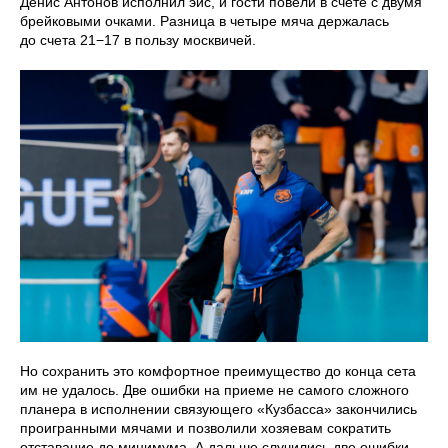
Денис Антонов исполнил эйс, и гости повели в счете с двумя
брейковыми очками. Разница в четыре мяча держалась
до счета 21−17 в пользу москвичей.
Но сохранить это комфортное преимущество до конца сета
им не удалось. Две ошибки на приеме не самого сложного
планера в исполнении связующего «Кузбасса» закончились
проигранными мячами и позволили хозяевам сократить
отставание до минимума. А дальше случились две ошибки