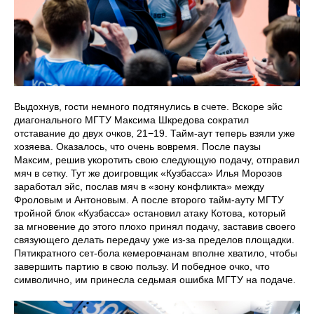
Выдохнув, гости немного подтянулись в счете. Вскоре эйс
диагонального МГТУ Максима Шкредова сократил
отставание до двух очков, 21−19. Тайм-аут теперь взяли уже
хозяева. Оказалось, что очень вовремя. После паузы
Максим, решив укоротить свою следующую подачу, отправил
мяч в сетку. Тут же доигровщик «Кузбасса» Илья Морозов
заработал эйс, послав мяч в «зону конфликта» между
Фроловым и Антоновым. А после второго тайм-ауту МГТУ
тройной блок «Кузбасса» остановил атаку Котова, который
за мгновение до этого плохо принял подачу, заставив своего
связующего делать передачу уже из-за пределов площадки.
Пятикратного сет-бола кемеровчанам вполне хватило, чтобы
завершить партию в свою пользу. И победное очко, что
символично, им принесла седьмая ошибка МГТУ на подаче.