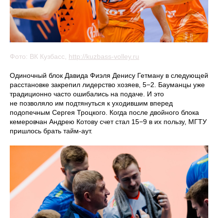
Фото: ВК Кузбасс,
http://kuzbass-volley.ru
Одиночный блок Давида Фиэля Денису Гетману в следующей
расстановке закрепил лидерство хозяев, 5−2. Бауманцы уже
традиционно часто ошибались на подаче. И это
не позволяло им подтянуться к уходившим вперед
подопечным Сергея Троцкого. Когда после двойного блока
кемеровчан Андрею Котову счет стал 15−9 в их пользу, МГТУ
пришлось брать тайм-аут.