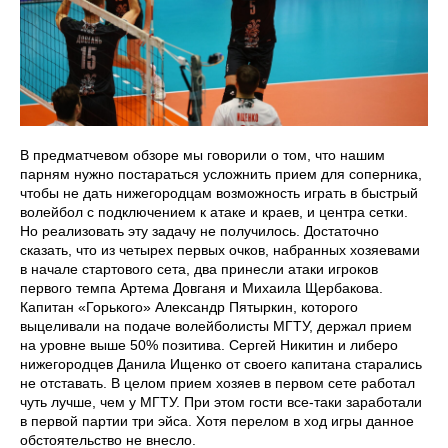
В предматчевом обзоре мы говорили о том, что нашим
парням нужно постараться усложнить прием для соперника,
чтобы не дать нижегородцам возможность играть в быстрый
волейбол с подключением к атаке и краев, и центра сетки.
Но реализовать эту задачу не получилось. Достаточно
сказать, что из четырех первых очков, набранных хозяевами
в начале стартового сета, два принесли атаки игроков
первого темпа Артема Довганя и Михаила Щербакова.
Капитан «Горького» Александр Пятыркин, которого
выцеливали на подаче волейболисты МГТУ, держал прием
на уровне выше 50% позитива. Сергей Никитин и либеро
нижегородцев Данила Ищенко от своего капитана старались
не отставать. В целом прием хозяев в первом сете работал
чуть лучше, чем у МГТУ. При этом гости все-таки заработали
в первой партии три эйса. Хотя перелом в ход игры данное
обстоятельство не внесло.