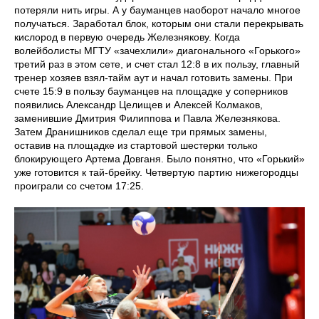
потеряли нить игры. А у бауманцев наоборот начало многое
получаться. Заработал блок, которым они стали перекрывать
кислород в первую очередь Железнякову. Когда
волейболисты МГТУ «зачехлили» диагонального «Горького»
третий раз в этом сете, и счет стал 12:8 в их пользу, главный
тренер хозяев взял-тайм аут и начал готовить замены. При
счете 15:9 в пользу бауманцев на площадке у соперников
появились Александр Целищев и Алексей Колмаков,
заменившие Дмитрия Филиппова и Павла Железнякова.
Затем Дранишников сделал еще три прямых замены,
оставив на площадке из стартовой шестерки только
блокирующего Артема Довганя. Было понятно, что «Горький»
уже готовится к тай-брейку. Четвертую партию нижегородцы
проиграли со счетом 17:25.