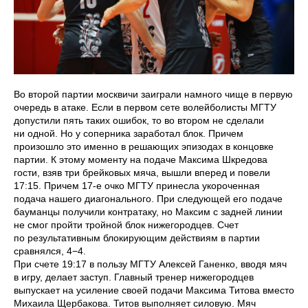
Во второй партии москвичи заиграли намного чище в первую
очередь в атаке. Если в первом сете волейболисты МГТУ
допустили пять таких ошибок, то во втором не сделали
ни одной. Но у соперника заработал блок. Причем
произошло это именно в решающих эпизодах в концовке
партии. К этому моменту на подаче Максима Шкредова
гости, взяв три брейковых мяча, вышли вперед и повели
17:15. Причем 17-е очко МГТУ принесла укороченная
подача нашего диагонального. При следующей его подаче
бауманцы получили контратаку, но Максим с задней линии
не смог пройти тройной блок нижегородцев. Счет
по результативным блокирующим действиям в партии
сравнялся, 4−4.
При счете 19:17 в пользу МГТУ Алексей Ганенко, вводя мяч
в игру, делает заступ. Главный тренер нижегородцев
выпускает на усиление своей подачи Максима Титова вместо
Михаила Щербакова. Титов выполняет силовую. Мяч