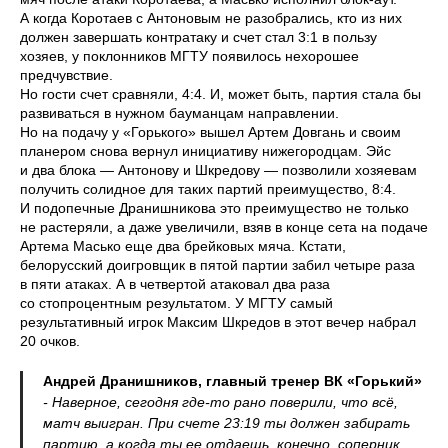
А когда Коротаев с Антоновым не разобрались, кто из них
должен завершать контратаку и счет стал 3:1 в пользу
хозяев, у поклонников МГТУ появилось нехорошее
предчувствие.
Но гости счет сравняли, 4:4. И, может быть, партия стала бы
развиваться в нужном бауманцам направлении.
Но на подачу у «Горького» вышел Артем Довгань и своим
планером снова вернул инициативу нижегородцам. Эйс
и два блока — Антонову и Шкредову — позволили хозяевам
получить солидное для таких партий преимущество, 8:4.
И подопечные Дранишникова это преимущество не только
не растеряли, а даже увеличили, взяв в конце сета на подаче
Артема Масько еще два брейковых мяча. Кстати,
белорусский доигровщик в пятой партии забил четыре раза
в пяти атаках. А в четвертой атаковал два раза
со стопроцентным результатом. У МГТУ самый
результативный игрок Максим Шкредов в этот вечер набрал
20 очков.
Андрей Дранишников, главный тренер ВК «Горький»
- Наверное, сегодня где-то рано поверили, что всё,
матч выигран. При счете 23:19 ты должен забирать
партию, а когда ты ее отдаешь, конечно, соперник