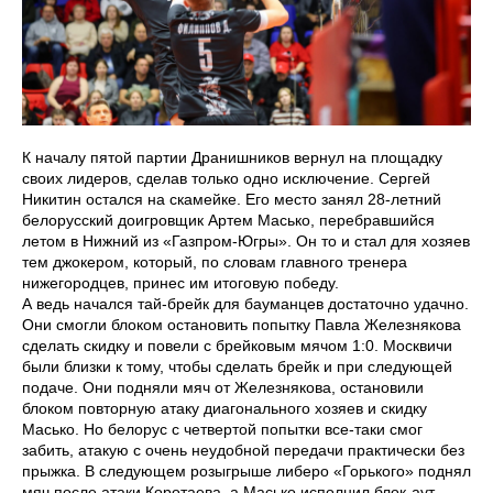
К началу пятой партии Дранишников вернул на площадку
своих лидеров, сделав только одно исключение. Сергей
Никитин остался на скамейке. Его место занял 28-летний
белорусский доигровщик Артем Масько, перебравшийся
летом в Нижний из «Газпром-Югры». Он то и стал для хозяев
тем джокером, который, по словам главного тренера
нижегородцев, принес им итоговую победу.
А ведь начался тай-брейк для бауманцев достаточно удачно.
Они смогли блоком остановить попытку Павла Железнякова
сделать скидку и повели с брейковым мячом 1:0. Москвичи
были близки к тому, чтобы сделать брейк и при следующей
подаче. Они подняли мяч от Железнякова, остановили
блоком повторную атаку диагонального хозяев и скидку
Масько. Но белорус с четвертой попытки все-таки смог
забить, атакую с очень неудобной передачи практически без
прыжка. В следующем розыгрыше либеро «Горького» поднял
мяч после атаки Коротаева, а Масько исполнил блок-аут.