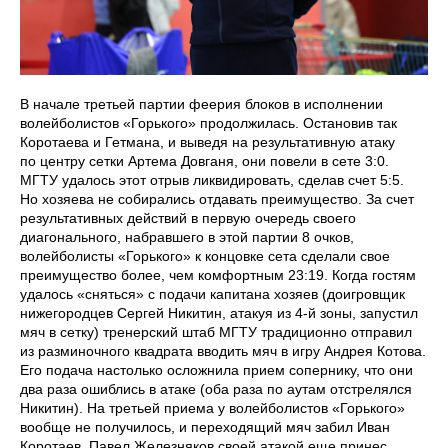
В начале третьей партии феерия блоков в исполнении
волейболистов «Горького» продолжилась. Остановив так
Коротаева и Гетмана, и выведя на результативную атаку
по центру сетки Артема Довганя, они повели в сете 3:0.
МГТУ удалось этот отрыв ликвидировать, сделав счет 5:5.
Но хозяева не собирались отдавать преимущество. За счет
результативных действий в первую очередь своего
диагонального, набравшего в этой партии 8 очков,
волейболисты «Горького» к концовке сета сделали свое
преимущество более, чем комфортным 23:19. Когда гостям
удалось «сняться» с подачи капитана хозяев (доигровщик
нижегородцев Сергей Никитин, атакуя из 4-й зоны, запустил
мяч в сетку) тренерский штаб МГТУ традиционно отправил
из разминочного квадрата вводить мяч в игру Андрея Котова.
Его подача настолько осложнила прием сопернику, что они
два раза ошиблись в атаке (оба раза по аутам отстрелялся
Никитин). На третьей приема у волейболистов «Горького»
вообще не получилось, и переходящий мяч забил Иван
Коротаев. Павел Железняков своей атакой еще принес