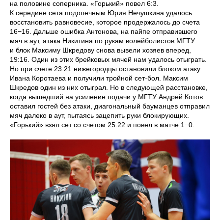
на половине соперника. «Горький» повел 6:3.
К середине сета подопечным Юрия Нечушкина удалось
восстановить равновесие, которое продержалось до счета
16−16. Дальше ошибка Антонова, на пайпе отправившего
мяч в аут, атака Никитина по рукам волейболистов МГТУ
и блок Максиму Шкредову снова вывели хозяев вперед,
19:16. Один из этих брейковых мячей нам удалось отыграть.
Но при счете 23:21 нижегородцы остановили блоком атаку
Ивана Коротаева и получили тройной сет-бол. Максим
Шкредов один из них отыграл. Но в следующей расстановке,
когда вышедший на усиление подачи у МГТУ Андрей Котов
оставил гостей без атаки, диагональный бауманцев отправил
мяч далеко в аут, пытаясь зацепить руки блокирующих.
«Горький» взял сет со счетом 25:22 и повел в матче 1−0.