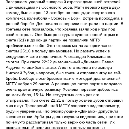
Завершаем ударный январский отрезок домашней встречей
с динамовцами из Соснового Бора. Матч первого круга двух
команд был сыгран 13 октября на площадке спортивного
комплекса волейбола «Сосновый Бор». Встреча проходила в
равной борьбе. Для начала соперники выиграли по партии. В
третьем сете показалось, что хозяева взяли ход игры под
свой контроль. Они быстро создали существенный отрыв в
счете (6:1) и до конца партии не позволили МГТУ
приблизиться к себе. Этот отрезок матча завершился со
счетом 25:16 в пользу динамовцев. Но развить успех в
следующем сете подопечные Александра Климкина не
смогли. При счете 22:22 диагональный «Динамо» Павел
Авдоченко ошибся в атаке. А вот его коллега по амплуа
Николай Зубов, напротив, был точен и отправил игру на тай-
брейк. Вообще в октябрьском матче молодой диагональный
МГТУ набрал 29 очков. А решающая пятая партия получила
очень драматичную развязку. Хозяева первыми добрались
до матч-бола, 15:14. Но «студенты» семь раз его
отыгрывали. При счете 22:21 в пользу хозяев Зубов отправил
мяч в аут. Тренерский штаб МГТУ запросил видеопросмотр,
будучи уверенным, что блокирующие «Динамо» допустили
касание сетки. Арбитры долго изучали видеозапись, при этом
почему-то рассматривая только верхнюю часть сетки. Их
окончательный вердикт оказался в пользу «атомных