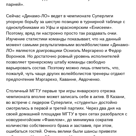
парней».
Сейчас «Динамо-ЛО» ведет в чемпионате Суперлиги
упорную борьбу за шестую позицию в турнирной таблице с
одноклубниками из Уфы и красноярским «Енисеем».
Поэтому, вряд ли настроено просто так раздавать очки.
Изучение статистики команды показывает, что на данный
момент самыми результативными волейболистами «Динамо-
ЛО» являются доигровщики Осниэль Мергарехо и Федор
Воронков. Но достаточно ровный уровень исполнителей
позволяет тренерскому штабу команды свободно
варьировать состав. Поэтому можно лишь отметить, что,
пожалуй, чуть чаще других волейболистов тренеры отдают
предпочтение Мэргарехо, Каванне, Авдоченко.
Столичный МГТУ первые три игры январского отрезка
чемпионата вполне может записать себе в актив. В Казани,
во встрече с лидером Суперлиги, «студенты» достойно
смотрелись в первой и третей партиях. Через два дня на
своей домашней площадке МГТУ в трех сетах разобрался с
новоуренгойским «Факелом», до минимума сократив
количество собственного брака и заставив, при этом,
ошибаться гостей. Очень велики были шансы привезти