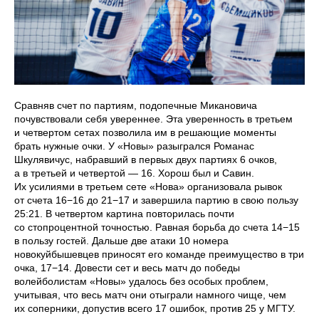
Сравняв счет по партиям, подопечные Микановича
почувствовали себя увереннее. Эта уверенность в третьем
и четвертом сетах позволила им в решающие моменты
брать нужные очки. У «Новы» разыгрался Романас
Шкулявичус, набравший в первых двух партиях 6 очков,
а в третьей и четвертой — 16. Хорош был и Савин.
Их усилиями в третьем сете «Нова» организовала рывок
от счета 16−16 до 21−17 и завершила партию в свою пользу
25:21. В четвертом картина повторилась почти
со стопроцентной точностью. Равная борьба до счета 14−15
в пользу гостей. Дальше две атаки 10 номера
новокуйбышевцев приносят его команде преимущество в три
очка, 17−14. Довести сет и весь матч до победы
волейболистам «Новы» удалось без особых проблем,
учитывая, что весь матч они отыграли намного чище, чем
их соперники, допустив всего 17 ошибок, против 25 у МГТУ.