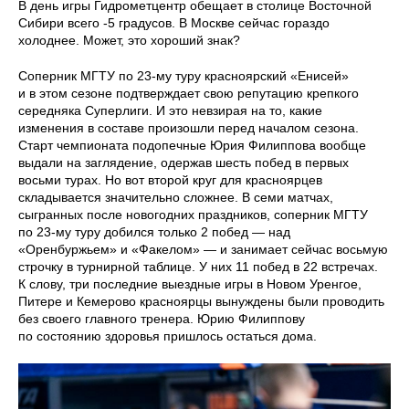
В день игры Гидрометцентр обещает в столице Восточной
Сибири всего -5 градусов. В Москве сейчас гораздо
холоднее. Может, это хороший знак?
Соперник МГТУ по 23-му туру красноярский «Енисей»
и в этом сезоне подтверждает свою репутацию крепкого
середняка Суперлиги. И это невзирая на то, какие
изменения в составе произошли перед началом сезона.
Старт чемпионата подопечные Юрия Филиппова вообще
выдали на заглядение, одержав шесть побед в первых
восьми турах. Но вот второй круг для красноярцев
складывается значительно сложнее. В семи матчах,
сыгранных после новогодних праздников, соперник МГТУ
по 23-му туру добился только 2 побед — над
«Оренбуржьем» и «Факелом» — и занимает сейчас восьмую
строчку в турнирной таблице. У них 11 побед в 22 встречах.
К слову, три последние выездные игры в Новом Уренгое,
Питере и Кемерово красноярцы вынуждены были проводить
без своего главного тренера. Юрию Филиппову
по состоянию здоровья пришлось остаться дома.