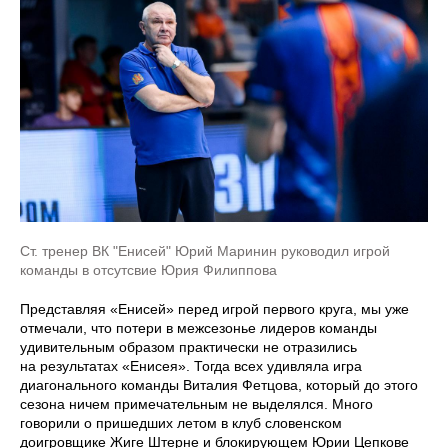
Ст. тренер ВК "Енисей" Юрий Маринин руководил игрой
команды в отсутсвие Юрия Филиппова
Представляя «Енисей» перед игрой первого круга, мы уже
отмечали, что потери в межсезонье лидеров команды
удивительным образом практически не отразились
на результатах «Енисея». Тогда всех удивляла игра
диагонального команды Виталия Фетцова, который до этого
сезона ничем примечательным не выделялся. Много
говорили о пришедших летом в клуб словенском
доигровщике Жиге Штерне и блокирующем Юрии Цепкове