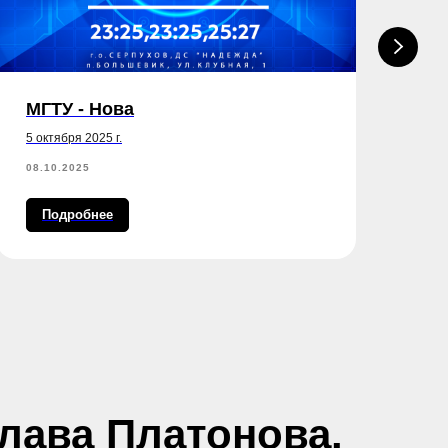
МГТУ - Нова
Га
5 октября 2025 г.
4 о
08.10.2025
05.
Подробнее
лава Платонова.