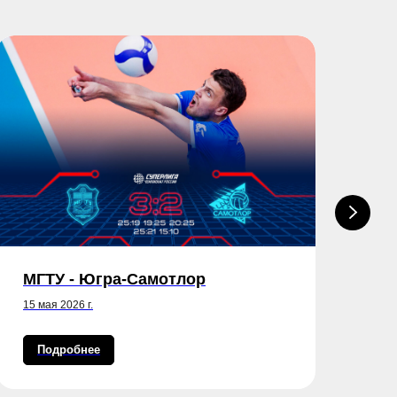
МГТУ - Югра-Самотлор
МГ
15 мая 2026 г.
12 
Подробнее