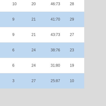
10
20
46:73
28
9
21
41:70
29
9
21
43:73
27
6
24
38:76
23
6
24
31:80
19
3
27
25:87
10