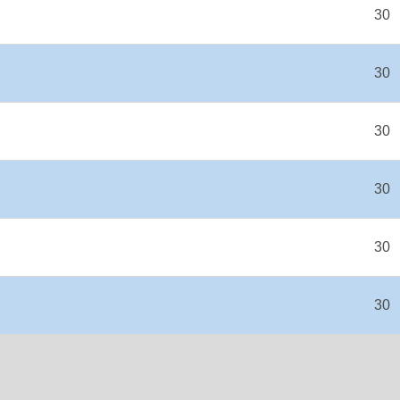
30
30
30
30
30
30