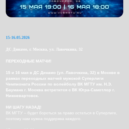
15-16.05.2026
ДС Динамо, г. Москва, ул. Лавочкина, 32
ПЕРЕХОДНЫЕ МАТЧИ!
15 и 16 мая в ДС Динамо (ул. Лавочкина, 32) в Москве в
рамках переходных матчей мужской Суперлиги
Чемпионата России по волейболу ВК МГТУ им. Н.Э.
Баумана г. Москва встретится с ВК Югра-Самотлор г.
Нижневартовск.
НИ ШАГУ НАЗАД!
ВК МГТУ – будет бороться за право остаться в Суперлиге,
поэтому нам нужна поддержка каждого.