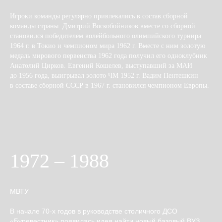
Игроки команды регулярно привлекались в состав сборной
команды страны. Дмитрий Воскобойников вместе со сборной
становился победителем волейбольного олимпийского турнира
1964 г. в Токио и чемпионом мира 1962 г. Вместе с ним золотую
медаль мирового первенства 1962 года получил его одноклубник
Анатолий Цирков. Евгений Кошелев, выступавший за МАИ
до 1956 года, выигрывал золото ЧМ 1952 г. Вадим Пентешкин
в составе сборной СССР в 1967 г. становился чемпионом Европы.
1972 – 1988
МВТУ
В начале 70-х годов в руководстве столичного ДСО
«Буревестник» появилась идея найти новый базовый ВУЗ