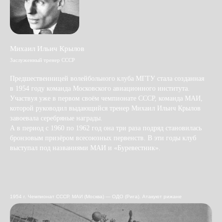
Михаил Ильич Крылов
Заслуженный тренер СССР
Предшественницей волейбольного клуба МГТУ стала созданная
в 1954 году команда Московского авиационного института.
Участвуя уже в первом своём чемпионате СССР, команда МАИ,
которой руководил выдающийся тренер Михаил Ильич Крылов
завоевала серебряные награды.
А в период с 1960 по 1962 год она три раза подряд становилась
бронзовым призёром всесоюзных первенств. В эти годы клуб
выступал под названиями МАИ и «Буревестник».
1954 г. Чемпионат СССР. МАИ (Москва) — ОДО (Рига). Атакуют рижане