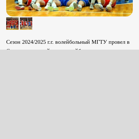
Сезон 2024/2025 г.г. волейбольный МГТУ провел в
Суперлиге российского волейбола, вернувшись
туда после 19-летнего перерыва. Последнее место,
занятое командой по его итогам, вряд ли можно
отнести в разряд удач коллектива. Но у такого
результата были вполне объективные причины, не
зависевшие от руководства клуба. МГТУ начал
формировать состав для сезона только в середине
лета, когда для большинства команд трансферный
период уже закончился. Поэтому выбор свободных
игроков оказался весьма ограничен. Тренерскому