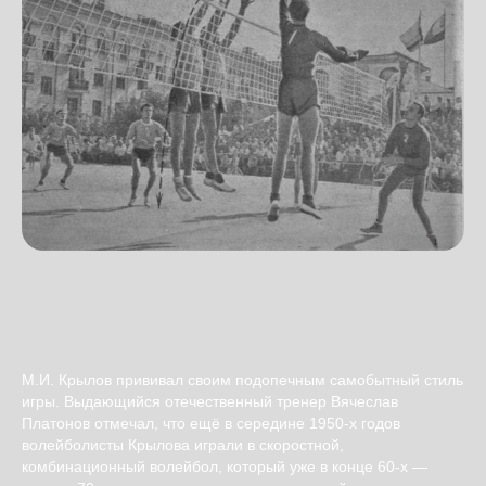
М.И. Крылов прививал своим подопечным самобытный стиль
игры. Выдающийся отечественный тренер Вячеслав
Платонов отмечал, что ещё в середине 1950-х годов
волейболисты Крылова играли в скоростной,
комбинационный волейбол, который уже в конце 60-х —