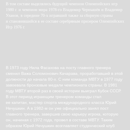
В том составе выделялись будущий чемпион Олимпийских игр
1980 г. и чемпион мира 1978-го Владимир Чернышёв и Владимир
Уланов, в середине 70-х игравший также за сборную страны
и становившийся в ее составе серебряным призером Олимпийских
Игр 1976 г.
В 1973 году Нила Фасахова на посту главного тренера
сменил Важа Соломонович Качарава, проработавший в этой
должности до начала 80-х. С ним команда МВТУ в 1977 году
завоевала бронзовые медали чемпионата страны. В 1981
году МВТУ второй раз в своей истории выиграл Кубок СССР.
В этот период играющим тренером команды стал
ее капитан, мастер спорта международного класса Юрий
Нечушкин. А в 1982-м он уже официально занял пост
главного тренера, завершив свою карьеру игрока, которую
он, начиная с 1972 года, провел в составе МВТУ. Таким
образом Юрий Нечушкин возглавляет студенческий клуб