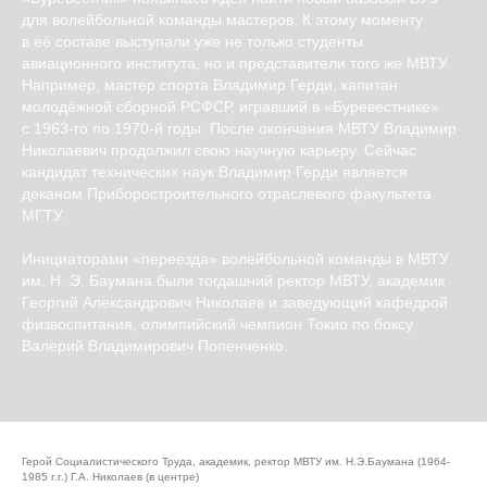
для волейбольной команды мастеров. К этому моменту
в её составе выступали уже не только студенты
авиационного института, но и представители того же МВТУ.
Например, мастер спорта Владимир Герди, капитан
молодёжной сборной РСФСР, игравший в «Буревестнике»
с 1963-го по 1970-й годы. После окончания МВТУ Владимир
Николаевич продолжил свою научную карьеру. Сейчас
кандидат технических наук Владимир Герди является
деканом Приборостроительного отраслевого факультета
МГТУ.
Инициаторами «переезда» волейбольной команды в МВТУ
им. Н. Э. Баумана были тогдашний ректор МВТУ, академик
Георгий Александрович Николаев и заведующий кафедрой
физвоспитания, олимпийский чемпион Токио по боксу
Валерий Владимирович Попенченко.
Герой Социалистического Труда, академик, ректор МВТУ им. Н.Э.Баумана (1964-
1985 г.г.) Г.А. Николаев (в центре)