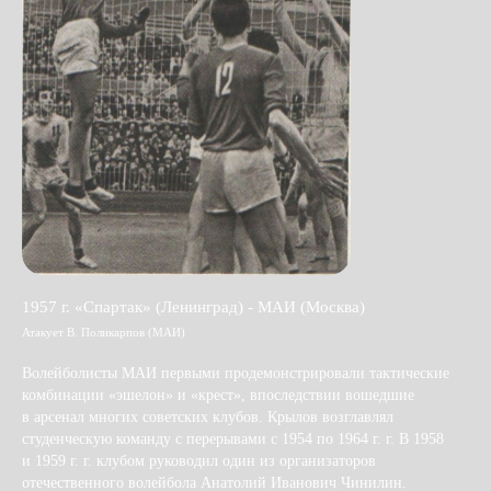
1957 г. «Спартак» (Ленинград) - МАИ (Москва)
Атакует В. Поликарпов (МАИ)
Волейболисты МАИ первыми продемонстрировали тактические
комбинации «эшелон» и «крест», впоследствии вошедшие
в арсенал многих советских клубов. Крылов возглавлял
студенческую команду с перерывами с 1954 по 1964 г. г. В 1958
и 1959 г. г. клубом руководил один из организаторов
отечественного волейбола Анатолий Иванович Чинилин.