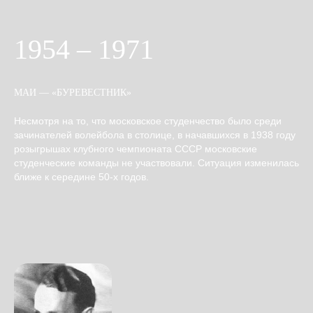
1954 – 1971
МАИ — «БУРЕВЕСТНИК»
Несмотря на то, что московское студенчество было среди
зачинателей волейбола в столице, в начавшихся в 1938 году
розыгрышах клубного чемпионата СССР московские
студенческие команды не участвовали. Ситуация изменилась
ближе к середине 50-х годов.