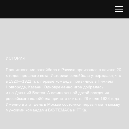
ИСТОРИЯ
Проникновение волейбола в Россию произошло в начале 20-
х годов прошлого века. Историки волейбола утверждают, что
в 1920—1921 гг. г. первые команды появились в Нижнем
Новгороде, Казани. Одновременно игра добралась
и на Дальний Восток. А официальной датой рождения
российского волейбола принято считать 28 июля 1923 года.
Именно в этот день в Москве состоялся первый матч между
мужскими командами ВХУТЕМАСа и ГТКа.