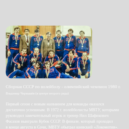
Сборная СССР по волейболу - олимпийский чемпион 1980 г.
Владимир Чернышёв (в центре второго ряда)
Первый сезон с новым названием для команды оказался
достаточно успешным. В 1972 г. волейболисты МВТУ, которыми
руководил замечательный игрок и тренер Нил Шафикович
Фасахов выиграли Кубок СССР. В финале, который проходил
в конце августа в Сочи, МВТУ обыграл киевский «Локомотив».