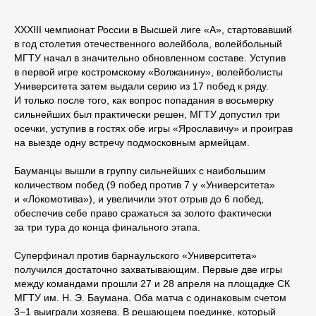
XXXIII чемпионат России в Высшей лиге «А», стартовавший
в год столетия отечественного волейбола, волейбольный
МГТУ начал в значительно обновленном составе. Уступив
в первой игре костромскому «Волжанину», волейболисты
Университета затем выдали серию из 17 побед к ряду.
И только после того, как вопрос попадания в восьмерку
сильнейших был практически решен, МГТУ допустил три
осечки, уступив в гостях обе игры «Ярославичу» и проиграв
на выезде одну встречу подмосковным армейцам.
Бауманцы вышли в группу сильнейших с наибольшим
количеством побед (9 побед против 7 у «Университета»
и «Локомотива»), и увеличили этот отрыв до 6 побед,
обеспечив себе право сражаться за золото фактически
за три тура до конца финального этапа.
Суперфинал против барнаульского «Университета»
получился достаточно захватывающим. Первые две игры
между командами прошли 27 и 28 апреля на площадке СК
МГТУ им. Н. Э. Баумана. Оба матча с одинаковым счетом
3−1 выиграли хозяева. В решающем поединке, который