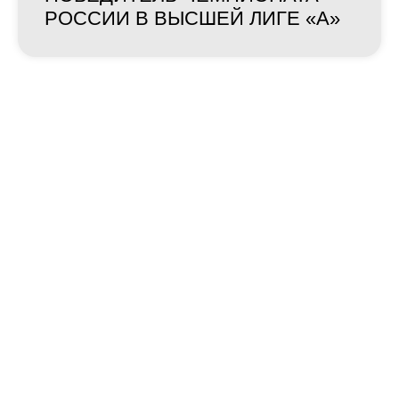
РОССИИ В ВЫСШЕЙ ЛИГЕ «А»
ДЕНЬ МАТЧА
Для нас волейбол — это больше, чем
спорт!
В дни матчей московского клуба
зрители погружаются в незабываемую
атмосферу спорта, дополненную
красочным видеорядом и музыкой
легендарной группы Daft Punk, что