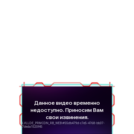
создаёт вокруг уникальную атмосферу
будущего.
Наша домашняя арена «Дружба»
призвана стать современной меккой
молодого поколения волейбольных
профессионалов. Именно на этой
арене когда-то представители
московского клуба уже поднимали
чемпионский кубок над головами и
намерены сделать это снова!