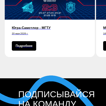
Югра-Самотлор - МГТУ
М
20 мая 2026 г.
16
Подробнее
ПОДПИСЫВАЙСЯ
НА КОМАНДУ